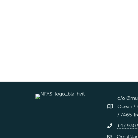
c/o Ørnu
Ocean / 
/ 7465 T
+47 930 
OrnulfJa