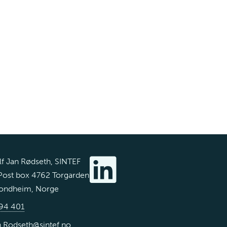
lf Jan Rødseth, SINTEF
Post box 4762 Torgarden
rondheim, Norge
94 401
n.Rodseth@sintef.no