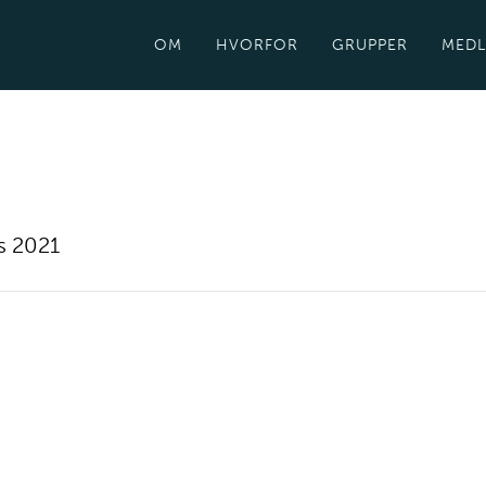
OM
HVORFOR
GRUPPER
MED
s 2021