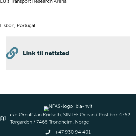
EU's Transport Research Arena
Lisbon, Portugal
Link til nettsted
c/o Ørnulf Jan Rødseth, SINTEF Ocean / Post box 4762
Torgarden / 7465 Trondheim, Norge
+47 930 94 401